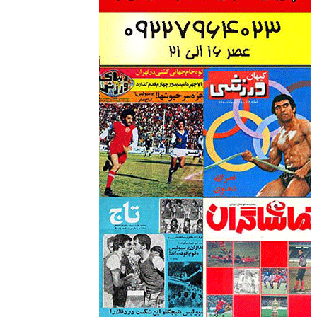
وبسایت جام تخت جمشید 2 هادی نراقی