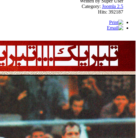
Written by Super User
Category:
Joomla 2.5
Hits: 392187