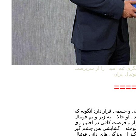
گری تیم امید را از سرپرست
====
 ممکن روحی و جسمی قرار دارد آنگونه که
. او حالا , به زیر و بم فوتبال
بزار و فرصت کافی در اختیار وی
ن آموخته , گشایشی بس چشم گیر
گیز از ویژگی های ذاتی فوتبال