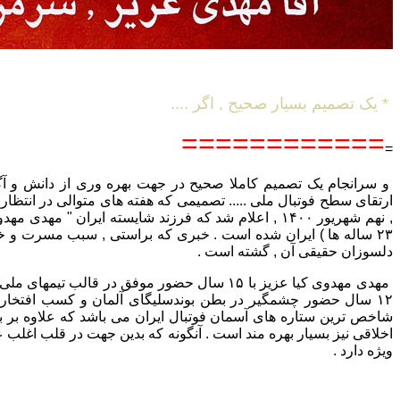
* یک تصمیم بسیار صحیح , اگر ....
============
=
و سرانجام یک تصمیم کاملا صحیح در جهت بهره وری از دانش و آگا
ارتقای سطح فوتبال ملی ..... تصمیمی که هفته های متوالی در انتظار
, نهم شهریور ۱۴۰۰ , اعلام شد که فرزند شایسته ایران " مهد
۲۳ ساله ها ) ایران شده است . خبری که براستی , سبب مسرت و خ
دلسوزان حقیقی آن , گشته است .
مهدی مهدوی کیا عزیز با ۱۵ سال حضور موفق در قالب تیم
۱۲ سال حضور چشمگیر در بطن بوندسلیگای آلمان و کسب افتخارا
شاخص ترین ستاره های آسمان فوتبال ایران می باشد که علاوه بر بار
اخلاقی نیز بسیار بهره مند است . آنگونه که بدین جهت در قلب اغلب ع
ویژه دارد .