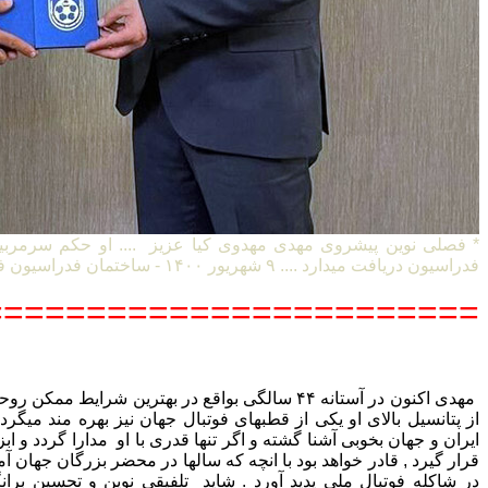
* فصلی نوین پیشروی مهدی مهدوی کیا عزیز .... او حکم سرمربی
فدراسیون دریافت میدارد .... ۹ شهریور ۱۴۰۰ - ساختمان فدراسیون فوتبال ایران
=======================
مهدی اکنون در آستانه ۴۴ سالگی بواقع در بهترین شرایط
از پتانسیل بالای او یکی از قطبهای فوتبال جهان نیز بهره مند میگردد 
ایران و جهان بخوبی آشنا گشته و اگر تنها قدری با او مدارا گردد و ا
قرار گیرد , قادر خواهد بود با انچه که سالها در محضر بزرگان جها
در شاکله فوتبال ملی پدید آورد . شاید تلفیقی نوین و تحسین بران