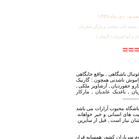
یه - دی ماه ۱۳۵۹
ی , محمد نائب عباسی و وازگن صفریان
 و آبو امیریان ( کاپیتان )
==
وتبال باشگاهی , بواقع جایگاهی
راموش ناشدنی همچون : گارنیک
ارو حقوردیان ,
آرشاویر ملکی ,
ان , باغدیک عابدیان , مارکار
........
 باشگاه محبوب آرارات می باشد
لیت های انسانی و خیر خواهانه
ان نیاز است , قبل از سایرین
ماج هجوم سربازان کشور همسایه قرار