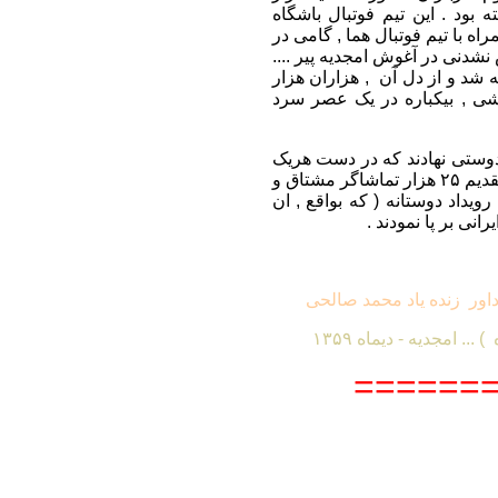
بود . این تیم فوتبال باشگاه
اه با تیم فوتبال هما , گامی در
شدنی در آغوش امجدیه پیر ....
شد و از دل آن , هزاران هزار
زشی ,
بیکباره
در یک عصر سرد
 دوستی نهادند که در دست هریک
چند شاخه گل میخک سرخ مشاهده میشد ... گلهایی زیبا که سرانجام تقدیم ۲۵ هزار تماشاگر مشتاق و
رویداد دوستانه ( که بواقع , ان
 ایرانی بر پا نمودند .
و داور زنده یاد محمد صالحی
 امجدیه - دیماه ۱۳۵۹
=======