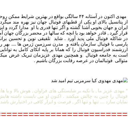
مهدی اکنون در آستانه ۴۴ سالگی بواقع در بهترین شرایط
از پتانسیل بالای او یکی از قطبهای فوتبال جهان نیز بهره مند میگردد 
ایران و جهان بخوبی آشنا گشته و اگر تنها قدری با او مدارا گردد و ا
قرار گیرد , قادر خواهد بود با انچه که سالها در محضر بزرگان جها
در شاکله فوتبال ملی پدید آورد . شاید تلفیقی نوین و تحسین بران
پارسی با فوتبال سازمان یافته و مدرن سرزمین ژرمن ها .... بهر رو
ارزشمند فدراسیون فوتبال را که همانا بر پایه اتکای کامل به توان
است به جامعه فوتبال و همچنین مهدی عزیزمان تبریک عرض میکنی
متوالی فوتبالمان در عرصه رقابت بزرگان باشیم .
* مهدی عزیز ما , با تکیه بر شایستگی های فراوان , هوش بالا و پا ها
فوتبال را چنین به چالش میکشد . اکنون او می بایست داشته هایش 
نمایان سازد .... تنها و تنها اگر , فرصت و ابزار کافی در اختیارش باشد 
========================