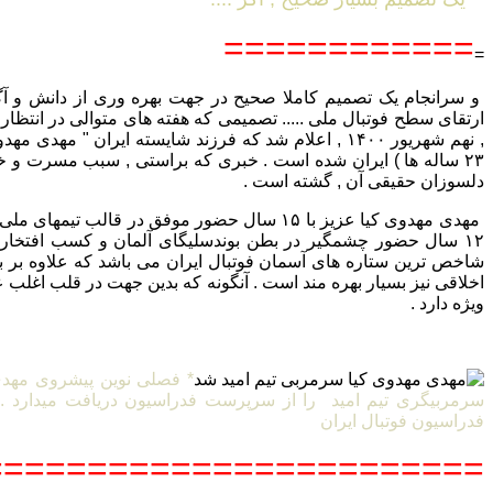
============
=
و سرانجام یک تصمیم کاملا صحیح در جهت بهره وری از دانش و آگا
ارتقای سطح فوتبال ملی ..... تصمیمی که هفته های متوالی در انتظار
, نهم شهریور ۱۴۰۰ , اعلام شد که فرزند شایسته ایران " مهد
۲۳ ساله ها ) ایران شده است . خبری که براستی , سبب مسرت و خ
دلسوزان حقیقی آن , گشته است .
مهدی مهدوی کیا عزیز با ۱۵ سال حضور موفق در قالب تیم
۱۲ سال حضور چشمگیر در بطن بوندسلیگای آلمان و کسب افتخارا
شاخص ترین ستاره های آسمان فوتبال ایران می باشد که علاوه بر بار
اخلاقی نیز بسیار بهره مند است . آنگونه که بدین جهت در قلب اغلب ع
ویژه دارد .
* فصلی نوین پیشروی مهدی 
فدراسیون فوتبال ایران
=======================