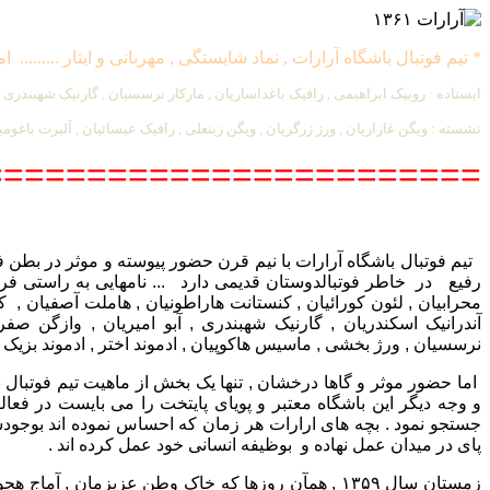
* تیم فوتبال باشگاه آرارات , نماد شایستگی , مهربانی و ایثار ......... امجد
ایستاده : روبیک ابراهیمی , رافیک باغداساریان , مارکار نرسسیان , گارنیک شهبندر
نشسته : ویگن غازاریان , ورژ زرگریان , ویگن زینعلی , رافیک عیسائیان , آلبرت باغومیان
========================
تیم فوتبال باشگاه آرارات با نیم قرن حضور پیوسته و موثر در بطن ف
رفیع در خاطر فوتبالدوستان قدیمی دارد ... نامهایی به راستی ف
محرابیان , لئون کورائیان , کنستانت هاراطونیان , هاملت آصفیان , ک
آندرانیک اسکندریان , گارنیک شهبندری , آبو امیریان , وازگن صفری
نرسسیان , ورژ بخشی , ماسیس هاکوپیان , ادموند اختر , ادموند بزیک .....
اما حضور موثر و گاها درخشان , تنها یک بخش از ماهیت تیم فوتبال
و وجه دیگر این باشگاه معتبر و پویای پایتخت را می بایست در فعا
جستجو نمود . بچه های ارارات هر زمان که احساس نموده اند بوجودش
پای در میدان عمل نهاده و بوظیفه انسانی خود عمل کرده اند .
زمستان سال ۱۳۵۹ , همآن روزها که خاک وطن عزیزمان , آ