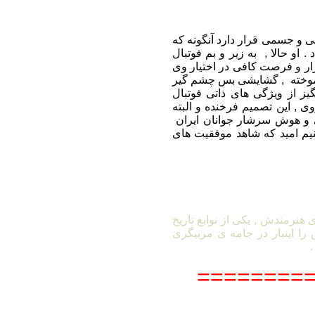
 ممکن روحی و جسمی قرار دارد آنگونه که
. او حالا , به زیر و بم فوتبال
بزار و فرصت کافی در اختیار وی
ن آموخته , گشایشی بس چشم گیر
گیز از ویژگی های ذاتی فوتبال
ی , این تصمیم فرخنده و البته
ایی و هوش سرشار جوانان ایران
م امید که شاهد موفقیت های
ی هنرمندش , یکی از نوابغ تاریخ
را اینبار در جامه ی مربیگری
.
========