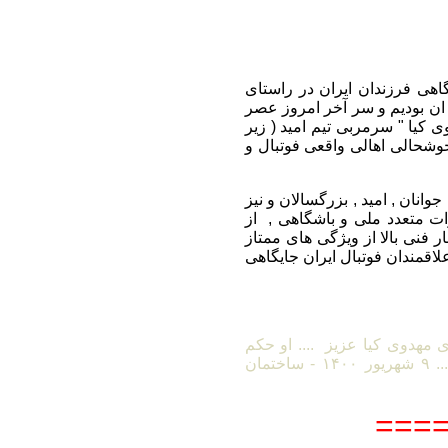
هی فرزندان ایران در راستای
 ان بودیم و سر آخر امروز عصر
ی مهدوی کیا " سرمربی تیم امید ( زیر
وشحالی اهالی واقعی فوتبال و
های ملی جوانان , امید , بزرگسالان و نیز
ت متعدد ملی و باشگاهی , از
 فنی بالا از ویژگی های ممتاز
لاقمندان فوتبال ایران جایگاهی
مهدوی کیا عزیز .... او حکم
سرمربیگری تیم امید را از سرپرست فدراسیون دریافت میدارد .... ۹ شهریور ۱۴۰۰ - ساختمان
====