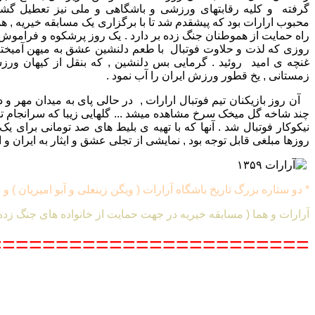
گرفته و کلیه رقابتهای ورزشی و باشگاهی و ملی نیز تعطیل گشته 
محبوب ارارات بود که پیشقدم شد تا با برگزاری یک مسابقه خیریه , همر
راه حمایت از هموطنان جنگ زده بر دارد . یک روز پرشکوه و فراموش ن
روزی که لذت و حلاوت فوتبال با طعم دلنشین عشق به میهن آمیخته 
غنچه ی امید روئید . گرمایی بس دلنشین , که بنقل از کیهان ور
زمستانی ,
یخ قطور ورزش ایران را آب نمود .
آن روز بازیکنان تیم فوتبال ارارات , در حالی پای به میدان مهر و
نیکوکار فوتبال شد . آنها که با تهیه ی بلیط های صد تومانی برای یک 
روزها مبلغی قابل توجه بود , نمایشی از تجلی عشق و ایثار به ایران و
* دو ستاره بزرگ تاریخ باشگاه آرارات ( ویگن زینعلی و آبو امیریان ) 
آرارات و هما ( مسابقه خیریه در جهت حمایت از خانواده های جنگ زده ) ...
=======================