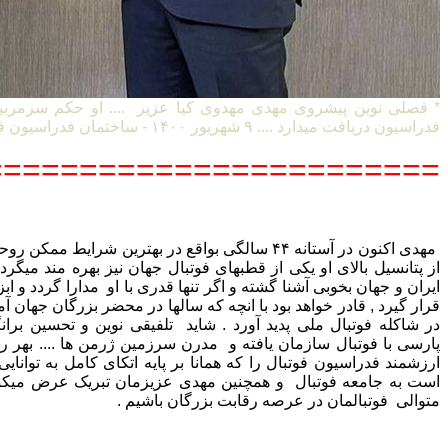
* فصلی نوین پیشروی مهدی مهدوی کیا عزیز .... او حکم سرمربی
فدراسیون دریافت میدارد .... ۹ شهریور ۱۴۰۰ - ساختمان فدراسیون فوتبال ایران
=======================
مهدی اکنون در آستانه ۴۴ سالگی بواقع در بهترین شرایط
از پتانسیل بالای او یکی از قطبهای فوتبال جهان نیز بهره مند میگردد 
ایران و جهان بخوبی آشنا گشته و اگر تنها قدری با او مدارا گردد و ا
قرار گیرد , قادر خواهد بود با انچه که سالها در محضر بزرگان جها
در شاکله فوتبال ملی پدید آورد . شاید تلفیقی نوین و تحسین بران
پارسی با فوتبال سازمان یافته و مدرن سرزمین ژرمن ها .... بهر رو
ارزشمند فدراسیون فوتبال را که همانا بر پایه اتکای کامل به توان
است به جامعه فوتبال و همچنین مهدی عزیزمان تبریک عرض میکنی
متوالی فوتبالمان در عرصه رقابت بزرگان باشیم .