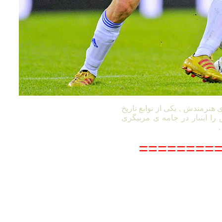
ی هنرمندش , یکی از نوابغ تاریخ
را اینبار در جامه ی مربیگری
.
========