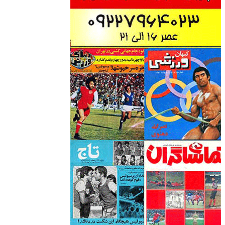
وبسایت جام تخت جمشید 2 هادی نراقی