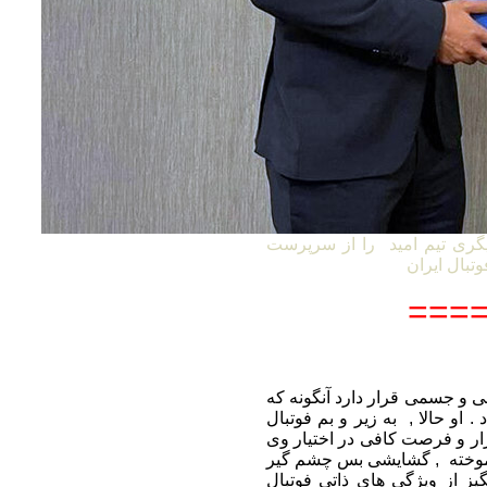
گری تیم امید را از سرپرست
====
 ممکن روحی و جسمی قرار دارد آنگونه که
. او حالا , به زیر و بم فوتبال
بزار و فرصت کافی در اختیار وی
ن آموخته , گشایشی بس چشم گیر
گیز از ویژگی های ذاتی فوتبال