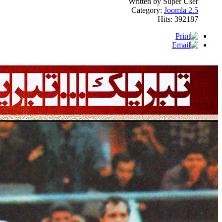
Written by Super User
Category:
Joomla 2.5
Hits: 392187