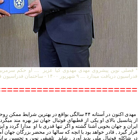
* فصلی نوین پیشروی مهدی مهدوی کیا عزیز .... او حکم سرمربی
فدراسیون دریافت میدارد .... ۹ شهریور ۱۴۰۰ - ساختمان فدراسیون فوتبال ایران
=======================
مهدی اکنون در آستانه ۴۴ سالگی بواقع در بهترین شرایط
از پتانسیل بالای او یکی از قطبهای فوتبال جهان نیز بهره مند میگردد 
ایران و جهان بخوبی آشنا گشته و اگر تنها قدری با او مدارا گردد و ا
قرار گیرد , قادر خواهد بود با انچه که سالها در محضر بزرگان جها
در شاکله فوتبال ملی پدید آورد . شاید تلفیقی نوین و تحسین بران