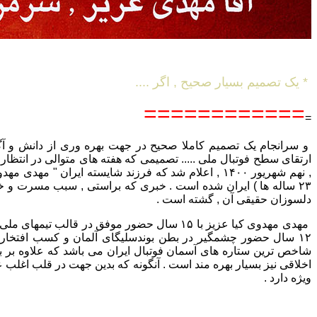
* یک تصمیم بسیار صحیح , اگر ....
============
=
و سرانجام یک تصمیم کاملا صحیح در جهت بهره وری از دانش و آگا
ارتقای سطح فوتبال ملی ..... تصمیمی که هفته های متوالی در انتظار
, نهم شهریور ۱۴۰۰ , اعلام شد که فرزند شایسته ایران " مهد
۲۳ ساله ها ) ایران شده است . خبری که براستی , سبب مسرت و خ
دلسوزان حقیقی آن , گشته است .
مهدی مهدوی کیا عزیز با ۱۵ سال حضور موفق در قالب تیم
۱۲ سال حضور چشمگیر در بطن بوندسلیگای آلمان و کسب افتخارا
شاخص ترین ستاره های آسمان فوتبال ایران می باشد که علاوه بر بار
اخلاقی نیز بسیار بهره مند است . آنگونه که بدین جهت در قلب اغلب ع
ویژه دارد .