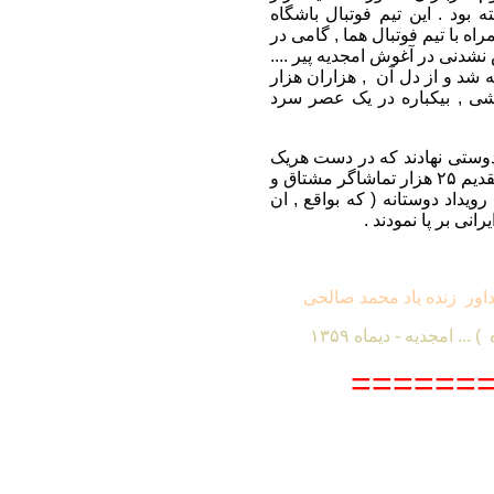
بود . این تیم فوتبال باشگاه
اه با تیم فوتبال هما , گامی در
شدنی در آغوش امجدیه پیر ....
شد و از دل آن , هزاران هزار
زشی ,
بیکباره
در یک عصر سرد
 دوستی نهادند که در دست هریک
چند شاخه گل میخک سرخ مشاهده میشد ... گلهایی زیبا که سرانجام تقدیم ۲۵ هزار تماشاگر مشتاق و
رویداد دوستانه ( که بواقع , ان
 ایرانی بر پا نمودند .
و داور زنده یاد محمد صالحی
 امجدیه - دیماه ۱۳۵۹
=======