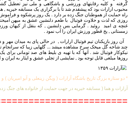
گرفته و کلیه رقابتهای ورزشی و باشگاهی و ملی نیز تعطیل گشته 
محبوب ارارات بود که پیشقدم شد تا با برگزاری یک مسابقه خیریه , همر
راه حمایت از هموطنان جنگ زده بر دارد . یک روز پرشکوه و فراموش ن
روزی که لذت و حلاوت فوتبال با طعم دلنشین عشق به میهن آمیخته 
غنچه ی امید روئید . گرمایی بس دلنشین , که بنقل از کیهان ور
زمستانی ,
یخ قطور ورزش ایران را آب نمود .
آن روز بازیکنان تیم فوتبال ارارات , در حالی پای به میدان مهر و
نیکوکار فوتبال شد . آنها که با تهیه ی بلیط های صد تومانی برای یک 
روزها مبلغی قابل توجه بود , نمایشی از تجلی عشق و ایثار به ایران و
* دو ستاره بزرگ تاریخ باشگاه آرارات ( ویگن زینعلی و آبو امیریان ) 
آرارات و هما ( مسابقه خیریه در جهت حمایت از خانواده های جنگ زده ) ...
=======================