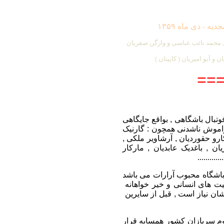
یه - دی ماه ۱۳۵۹
ی , محمد نائب عباسی و وازگن صفریان
 و آبو امیریان ( کاپیتان )
==
وتبال باشگاهی , بواقع جایگاهی
راموش ناشدنی همچون : گارنیک
ارو حقوردیان ,
آرشاویر ملکی ,
ان , باغدیک عابدیان , مارکار
........
 باشگاه محبوب آرارات می باشد
لیت های انسانی و خیر خواهانه
ان نیاز است , قبل از سایرین
ماج هجوم سربازان کشور همسایه قرار