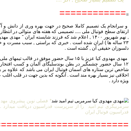
============
=
و سرانجام یک تصمیم کاملا صحیح در جهت بهره وری از دانش و آگا
ارتقای سطح فوتبال ملی ..... تصمیمی که هفته های متوالی در انتظار
, نهم شهریور ۱۴۰۰ , اعلام شد که فرزند شایسته ایران " مهد
۲۳ ساله ها ) ایران شده است . خبری که براستی , سبب مسرت و خ
دلسوزان حقیقی آن , گشته است .
مهدی مهدوی کیا عزیز با ۱۵ سال حضور موفق در قالب تیم
۱۲ سال حضور چشمگیر در بطن بوندسلیگای آلمان و کسب افتخارا
شاخص ترین ستاره های آسمان فوتبال ایران می باشد که علاوه بر بار
اخلاقی نیز بسیار بهره مند است . آنگونه که بدین جهت در قلب اغلب ع
ویژه دارد .
* فصلی نوین پیشروی مهدی 
فدراسیون فوتبال ایران
=======================