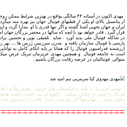
مهدی اکنون در آستانه ۴۴ سالگی بواقع در بهترین شرایط
از پتانسیل بالای او یکی از قطبهای فوتبال جهان نیز بهره مند میگردد 
ایران و جهان بخوبی آشنا گشته و اگر تنها قدری با او مدارا گردد و ا
قرار گیرد , قادر خواهد بود با انچه که سالها در محضر بزرگان جها
در شاکله فوتبال ملی پدید آورد . شاید تلفیقی نوین و تحسین بران
پارسی با فوتبال سازمان یافته و مدرن سرزمین ژرمن ها .... بهر رو
ارزشمند فدراسیون فوتبال را که همانا بر پایه اتکای کامل به توان
است به جامعه فوتبال و همچنین مهدی عزیزمان تبریک عرض میکنی
متوالی فوتبالمان در عرصه رقابت بزرگان باشیم .
* مهدی عزیز ما , با تکیه بر شایستگی های فراوان , هوش بالا و پا ها
فوتبال را چنین به چالش میکشد . اکنون او می بایست داشته هایش 
نمایان سازد .... تنها و تنها اگر , فرصت و ابزار کافی در اختیارش باشد 
========================