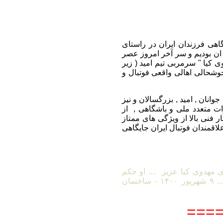
هی فرزندان ایران در راستای
 ان بودیم و سر آخر امروز عصر
ی مهدوی کیا " سرمربی تیم امید ( زیر
وشحالی اهالی واقعی فوتبال و
های ملی جوانان , امید , بزرگسالان و نیز
ت متعدد ملی و باشگاهی , از
 فنی بالا از ویژگی های ممتاز
لاقمندان فوتبال ایران جایگاهی
مهدوی کیا عزیز .... او حکم
سرمربیگری تیم امید را از سرپرست فدراسیون دریافت میدارد .... ۹ شهریور ۱۴۰۰ - ساختمان
====