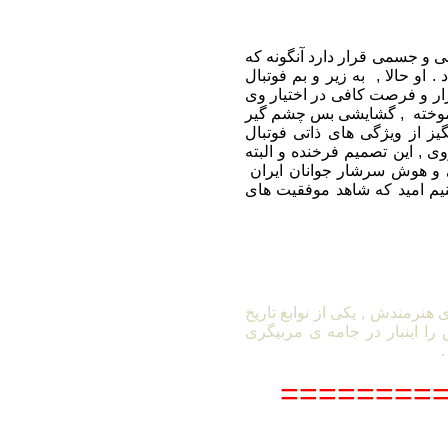
 ممکن روحی و جسمی قرار دارد آنگونه که
. او حالا , به زیر و بم فوتبال
بزار و فرصت کافی در اختیار وی
ن آموخته , گشایشی بس چشم گیر
گیز از ویژگی های ذاتی فوتبال
ی , این تصمیم فرخنده و البته
ایی و هوش سرشار جوانان ایران
م امید که شاهد موفقیت های
ی هنرمندش , یکی از نوابغ تاریخ
را اینبار در جامه ی مربیگری
.
========