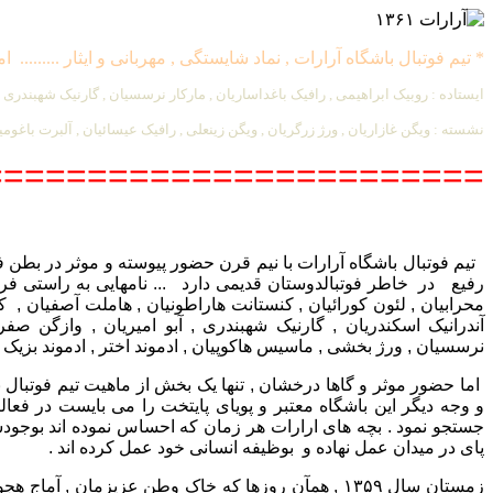
* تیم فوتبال باشگاه آرارات , نماد شایستگی , مهربانی و ایثار ......... امجد
ایستاده : روبیک ابراهیمی , رافیک باغداساریان , مارکار نرسسیان , گارنیک شهبندر
نشسته : ویگن غازاریان , ورژ زرگریان , ویگن زینعلی , رافیک عیسائیان , آلبرت باغومیان
========================
تیم فوتبال باشگاه آرارات با نیم قرن حضور پیوسته و موثر در بطن ف
رفیع در خاطر فوتبالدوستان قدیمی دارد ... نامهایی به راستی ف
محرابیان , لئون کورائیان , کنستانت هاراطونیان , هاملت آصفیان , ک
آندرانیک اسکندریان , گارنیک شهبندری , آبو امیریان , وازگن صفری
نرسسیان , ورژ بخشی , ماسیس هاکوپیان , ادموند اختر , ادموند بزیک .....
اما حضور موثر و گاها درخشان , تنها یک بخش از ماهیت تیم فوتبال
و وجه دیگر این باشگاه معتبر و پویای پایتخت را می بایست در فعا
جستجو نمود . بچه های ارارات هر زمان که احساس نموده اند بوجودش
پای در میدان عمل نهاده و بوظیفه انسانی خود عمل کرده اند .
زمستان سال ۱۳۵۹ , همآن روزها که خاک وطن عزیزمان , آ