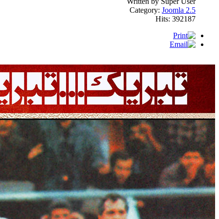
Written by Super User
Category:
Joomla 2.5
Hits: 392187