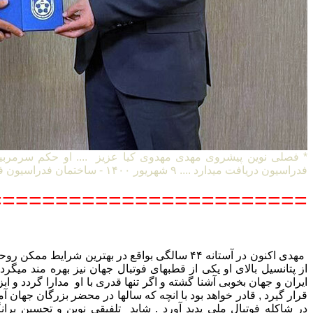
* فصلی نوین پیشروی مهدی مهدوی کیا عزیز .... او حکم سرمربی
فدراسیون دریافت میدارد .... ۹ شهریور ۱۴۰۰ - ساختمان فدراسیون فوتبال ایران
=======================
مهدی اکنون در آستانه ۴۴ سالگی بواقع در بهترین شرایط
از پتانسیل بالای او یکی از قطبهای فوتبال جهان نیز بهره مند میگردد 
ایران و جهان بخوبی آشنا گشته و اگر تنها قدری با او مدارا گردد و ا
قرار گیرد , قادر خواهد بود با انچه که سالها در محضر بزرگان جها
در شاکله فوتبال ملی پدید آورد . شاید تلفیقی نوین و تحسین بران