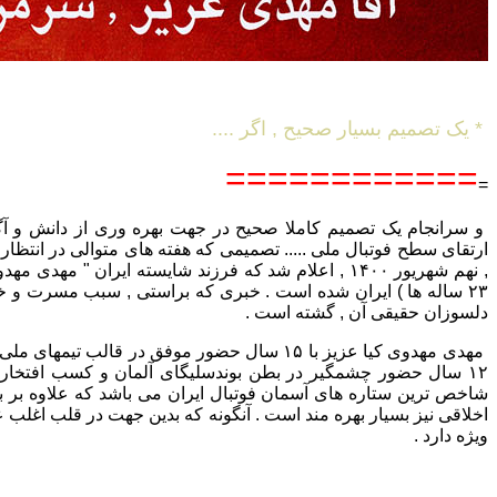
* یک تصمیم بسیار صحیح , اگر ....
============
=
و سرانجام یک تصمیم کاملا صحیح در جهت بهره وری از دانش و آگا
ارتقای سطح فوتبال ملی ..... تصمیمی که هفته های متوالی در انتظار
, نهم شهریور ۱۴۰۰ , اعلام شد که فرزند شایسته ایران " مهد
۲۳ ساله ها ) ایران شده است . خبری که براستی , سبب مسرت و خ
دلسوزان حقیقی آن , گشته است .
مهدی مهدوی کیا عزیز با ۱۵ سال حضور موفق در قالب تیم
۱۲ سال حضور چشمگیر در بطن بوندسلیگای آلمان و کسب افتخارا
شاخص ترین ستاره های آسمان فوتبال ایران می باشد که علاوه بر بار
اخلاقی نیز بسیار بهره مند است . آنگونه که بدین جهت در قلب اغلب ع
ویژه دارد .