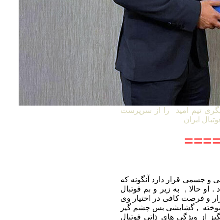
گری تیم امید را از سرپرست
====
 ممکن روحی و جسمی قرار دارد آنگونه که
. او حالا , به زیر و بم فوتبال
بزار و فرصت کافی در اختیار وی
ن آموخته , گشایشی بس چشم گیر
گیز از ویژگی های ذاتی فوتبال