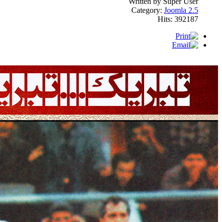
Written by Super User
Category:
Joomla 2.5
Hits: 392187