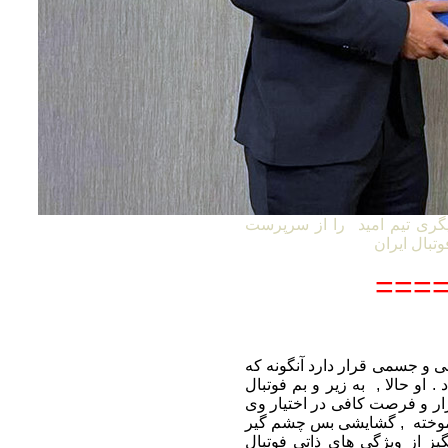
گری تیم امید را از سرپرست
====
 ممکن روحی و جسمی قرار دارد آنگونه که
. او حالا , به زیر و بم فوتبال
بزار و فرصت کافی در اختیار وی
ن آموخته , گشایشی بس چشم گیر
گیز از ویژگی های ذاتی فوتبال