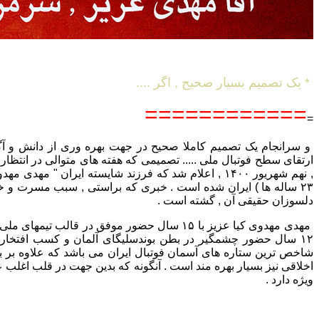
* یک تصمیم بسیار صحیح , اگر ....
============
=
و سرانجام یک تصمیم کاملا صحیح در جهت بهره وری از دانش و آگا
ارتقای سطح فوتبال ملی ..... تصمیمی که هفته های متوالی در انتظار
, نهم شهریور ۱۴۰۰ , اعلام شد که فرزند شایسته ایران " مهد
۲۳ ساله ها ) ایران شده است . خبری که براستی , سبب مسرت و خ
دلسوزان حقیقی آن , گشته است .
مهدی مهدوی کیا عزیز با ۱۵ سال حضور موفق در قالب تیم
۱۲ سال حضور چشمگیر در بطن بوندسلیگای آلمان و کسب افتخارا
شاخص ترین ستاره های آسمان فوتبال ایران می باشد که علاوه بر بار
اخلاقی نیز بسیار بهره مند است . آنگونه که بدین جهت در قلب اغلب ع
ویژه دارد .