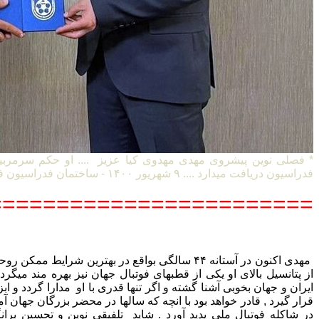
* فصلی نوین پیشروی مهدی مهدوی کیا عزیز .... او حکم سرمربی
فدراسیون دریافت میدارد .... ۹ شهریور ۱۴۰۰ - ساختمان فدراسیون فوتبال ایران
=======================
مهدی اکنون در آستانه ۴۴ سالگی بواقع در بهترین شرایط
از پتانسیل بالای او یکی از قطبهای فوتبال جهان نیز بهره مند میگردد 
ایران و جهان بخوبی آشنا گشته و اگر تنها قدری با او مدارا گردد و ا
قرار گیرد , قادر خواهد بود با انچه که سالها در محضر بزرگان جها
در شاکله فوتبال ملی پدید آورد . شاید تلفیقی نوین و تحسین بران