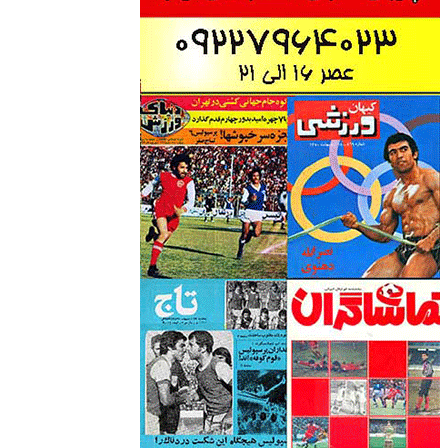
وبسایت جام تخت جمشید 2 هادی نراقی